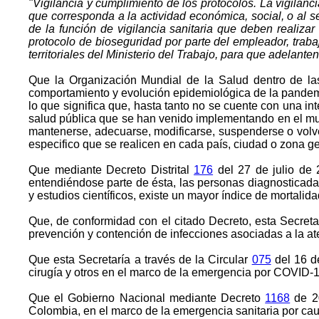
"Vigilancia y cumplimiento de los protocolos. La vigilanci
que corresponda a la actividad económica, social, o al sec
de la función de vigilancia sanitaria que deben realizar
protocolo de bioseguridad por parte del empleador, traba
territoriales del Ministerio del Trabajo, para que adelan
Que la Organización Mundial de la Salud dentro de la
comportamiento y evolución epidemiológica de la pandem
lo que significa que, hasta tanto no se cuente con una in
salud pública que se han venido implementando en el mundo
mantenerse, adecuarse, modificarse, suspenderse o volve
especifico que se realicen en cada país, ciudad o zona ge
Que mediante Decreto Distrital
176
del 27 de julio de 
entendiéndose parte de ésta, las personas diagnosticada
y estudios científicos, existe un mayor índice de mortali
Que, de conformidad con el citado Decreto, esta Secretar
prevención y contención de infecciones asociadas a la 
Que esta Secretaría a través de la Circular
075
del 16 de
cirugía y otros en el marco de la emergencia por COVID-
Que el Gobierno Nacional mediante Decreto
1168
de 20
Colombia, en el marco de la emergencia sanitaria por c