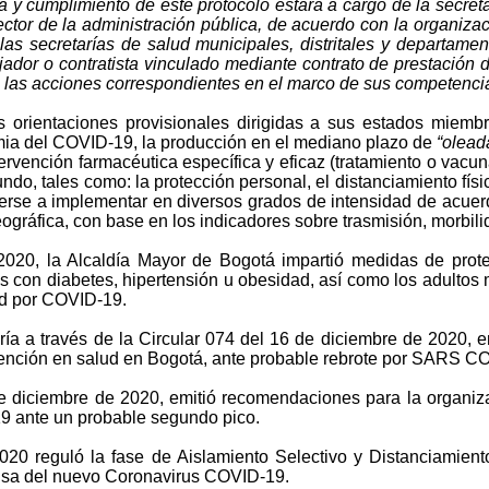
a y cumplimiento de este protocolo estará a cargo de la secreta
tor de la administración pública, de acuerdo con la organizació
 las secretarías de salud municipales, distritales y departam
jador o contratista vinculado mediante contrato de prestación d
ten las acciones correspondientes en el marco de sus competenci
s orientaciones provisionales dirigidas a sus estados miem
ia del COVID-19, la producción en el mediano plazo de
“olead
tervención farmacéutica específica y eficaz (tratamiento o vacu
, tales como: la protección personal, el distanciamiento físico,
rse a implementar en diversos grados de intensidad de acuerd
ográfica, con base en los indicadores sobre trasmisión, morbil
2020, la Alcaldía Mayor de Bogotá impartió medidas de protecc
s con diabetes, hipertensión u obesidad, así como los adultos 
dad por COVID-19.
ía a través de la Circular 074 del 16 de diciembre de 2020, em
atención en salud en Bogotá, ante probable rebrote por SARS C
 diciembre de 2020, emitió recomendaciones para la organizaci
19 ante un probable segundo pico.
20 reguló la fase de Aislamiento Selectivo y Distanciamient
ausa del nuevo Coronavirus COVID-19.