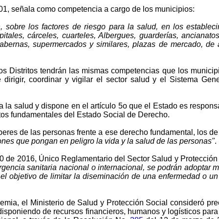
001, señala como competencia a cargo de los municipios:
ión, sobre los factores de riesgo para la salud, en los establ
tales, cárceles, cuarteles, Albergues, guarderías, ancianatos,
, tabernas, supermercados y similares, plazas de mercado, de a
s Distritos tendrán las mismas competencias que los municip
irigir, coordinar y vigilar el sector salud y el Sistema Gene
la salud y dispone en el artículo 5o que el Estado es responsab
tos fundamentales del Estado Social de Derecho.
eres de las personas frente a ese derecho fundamental, los d
ones que pongan en peligro la vida y la salud de las personas"
.
780 de 2016, Único Reglamentario del Sector Salud y Protección
encia sanitaria nacional o internacional, se podrán adoptar 
 el objetivo de limitar la diseminación de una enfermedad o 
emia, el Ministerio de Salud y Protección Social consideró prec
 disponiendo de recursos financieros, humanos y logísticos para