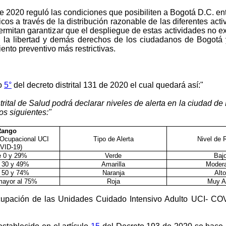
e 2020 reguló las condiciones que posibiliten a Bogotá D.C. entr
cos a través de la distribución razonable de las diferentes acti
 permitan garantizar que el despliegue de estas actividades no
lud, la libertad y demás derechos de los ciudadanos de Bogotá
nto preventivo más restrictivas.
lo
5°
del decreto distrital 131 de 2020 el cual quedará así:"
al de Salud podrá declarar niveles de alerta en la ciudad d
os siguientes:"
Rango
 Ocupacional UCI
Tipo de Alerta
Nivel de 
VID-19)
e 0 y 29%
Verde
Baj
 30 y 49%
Amarilla
Moder
 50 y 74%
Naranja
Alto
 mayor al 75%
Roja
Muy A
cupación de las Unidades Cuidado Intensivo Adulto UCI- CO