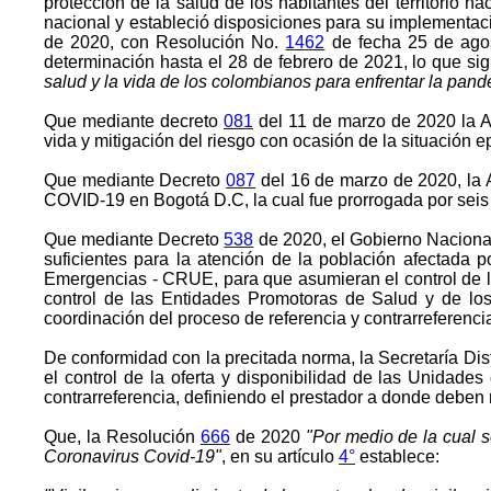
protección de la salud de los habitantes del territorio n
nacional y estableció disposiciones para su implementac
de 2020, con Resolución No.
1462
de fecha 25 de ago
determinación hasta el 28 de febrero de 2021, lo que si
salud y la vida de los colombianos para enfrentar la pan
Que mediante decreto
081
del 11 de marzo de 2020 la Al
vida y mitigación del riesgo con ocasión de la situación
Que mediante Decreto
087
del 16 de marzo de 2020, la A
COVID-19 en Bogotá D.C, la cual fue prorrogada por sei
Que mediante Decreto
538
de 2020, el Gobierno Nacional
suficientes para la atención de la población afectada 
Emergencias - CRUE, para que asumieran el control de l
control de las Entidades Promotoras de Salud y de los 
coordinación del proceso de referencia y contrarreferenci
De conformidad con la precitada norma, la Secretaría Di
el control de la oferta y disponibilidad de las Unidades
contrarreferencia, definiendo el prestador a donde deben r
Que, la Resolución
666
de 2020
"Por medio de la cual s
Coronavirus Covid-19"
, en su artículo
4°
establece: