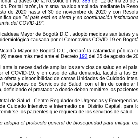
acional, a través de la Resolución No.
385
del 12 de marzo de 
ión. Por tal razón, la misma ha sido ampliada mediante la Res
sto de 2020 hasta el 30 de noviembre de 2020 y con Resol
gnifica que
"el país está en alerta y en coordinación institucio
demia del COVID-19".
caldesa Mayor de Bogotá D.C., adoptó medidas sanitarias y acc
 epidemiológica causada por el Coronavirus COVID-19 en Bogotá,
lcaldía Mayor de Bogotá D.C., declaró la calamidad pública c
s (6) meses más mediante el Decreto
192
del 25 de agosto de 2
 ante la necesidad de ampliar los servicios de salud en el paí
por el COVID-19, y en caso de alta demanda, facultó a las En
a oferta y disponibilidad de camas Unidades de Cuidado Inten
Prestadores de Servicios de Salud, con el fin de controlar l
a, definiendo el prestador a donde deben remitirse los pacientes
strital de Salud - Centro Regulador de Urgencias y Emergenci
 de Cuidado Intensivo e Intermedio del Distrito Capital, para
emitirse los pacientes que requiera de los servicios de salud.
e adopta el protocolo general de bioseguridad para mitigar, c