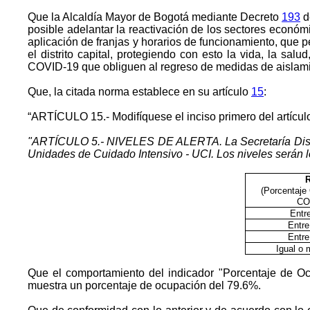
Que la Alcaldía Mayor de Bogotá mediante Decreto
193
d
posible adelantar la reactivación de los sectores económi
aplicación de franjas y horarios de funcionamiento, que
el distrito capital, protegiendo con esto la vida, la sa
COVID-19 que obliguen al regreso de medidas de aislamie
Que, la citada norma establece en su artículo
15
:
“ARTÍCULO 15.- Modifíquese el inciso primero del artícu
"ARTÍCULO 5.- NIVELES DE ALERTA. La Secretaría Distrit
Unidades de Cuidado Intensivo - UCI. Los niveles serán l
(Porcentaje
CO
Entr
Entre
Entre
Igual o
Que el comportamiento del indicador "Porcentaje de O
muestra un porcentaje de ocupación del 79.6%.