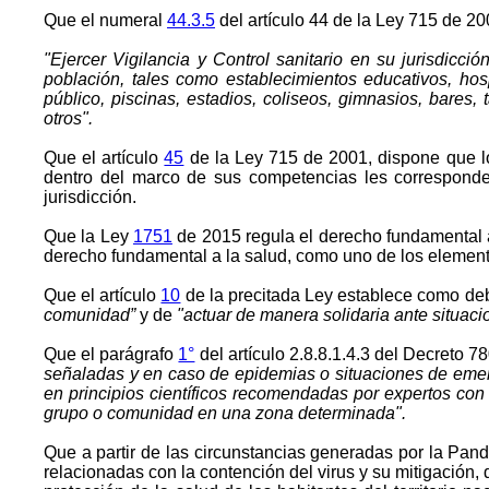
Que el numeral
44.3.5
del artículo 44 de la Ley 715 de 2
"Ejercer Vigilancia y Control sanitario en su jurisdicc
población, tales como establecimientos educativos, hospi
público, piscinas, estadios, coliseos, gimnasios, bares
otros".
Que el artículo
45
de la Ley 715 de 2001, dispone que lo
dentro del marco de sus competencias les corresponde d
jurisdicción.
Que la Ley
1751
de 2015 regula el derecho fundamental a 
derecho fundamental a la salud, como uno de los elemen
Que el artículo
10
de la precitada Ley establece como deb
comunidad”
y de
"actuar de manera solidaria ante situaci
Que el parágrafo
1°
del artículo 2.8.8.1.4.3 del Decreto 
señaladas y en caso de epidemias o situaciones de emerg
en principios científicos recomendadas por expertos con
grupo o comunidad en una zona determinada".
Que a partir de las circunstancias generadas por la Pand
relacionadas con la contención del virus y su mitigación,