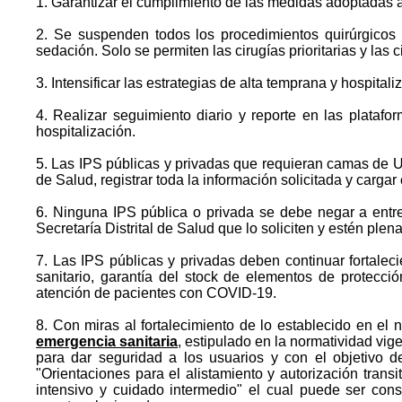
1. Garantizar el cumplimiento de las medidas adoptadas a
2. Se suspenden todos los procedimientos quirúrgicos 
sedación. Solo se permiten las cirugías prioritarias y las c
3. Intensificar las estrategias de alta temprana y hospital
4. Realizar seguimiento diario y reporte en las plat
hospitalización.
5. Las IPS públicas y privadas que requieran camas de UCI
de Salud, registrar toda la información solicitada y carga
6. Ninguna IPS pública o privada se debe negar a entre
Secretaría Distrital de Salud que lo soliciten y estén plen
7. Las IPS públicas y privadas deben continuar fortaleci
sanitario, garantía del stock de elementos de protecc
atención de pacientes con COVID-19.
8. Con miras al fortalecimiento de lo establecido en el 
emergencia sanitaria
, estipulado en la normatividad vig
para dar seguridad a los usuarios y con el objetivo d
"Orientaciones para el alistamiento y autorización transi
intensivo y cuidado intermedio" el cual puede ser con