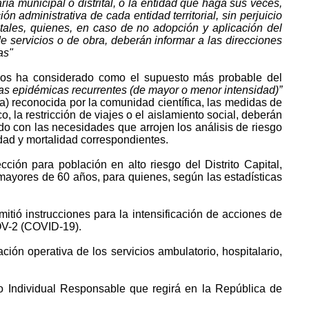
ría municipal o distrital, o la entidad que haga sus veces,
n administrativa de cada entidad territorial, sin perjuicio
entales, quienes, en caso de no adopción y aplicación del
e servicios o de obra, deberán informar a las direcciones
as"
bros ha considerado como el supuesto más probable del
as epidémicas recurrentes (de mayor o menor intensidad)”
na) reconocida por la comunidad científica, las medidas de
 la restricción de viajes o el aislamiento social, deberán
o con las necesidades que arrojen los análisis de riesgo
idad y mortalidad correspondientes.
ión para población en alto riesgo del Distrito Capital,
mayores de 60 años, para quienes, según las estadísticas
itió instrucciones para la intensificación de acciones de
OV-2 (COVID-19).
ón operativa de los servicios ambulatorio, hospitalario,
o Individual Responsable que regirá en la República de