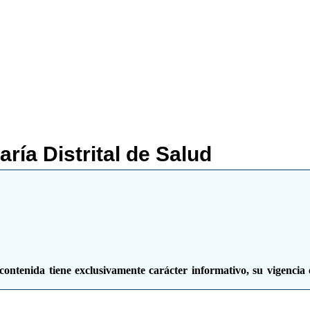
OTÁ D.C.
ad de la Secretaría Jurídica Distrital de la Alcaldía Mayor de B
ría Distrital de Salud
contenida tiene exclusivamente carácter informativo, su vigencia 