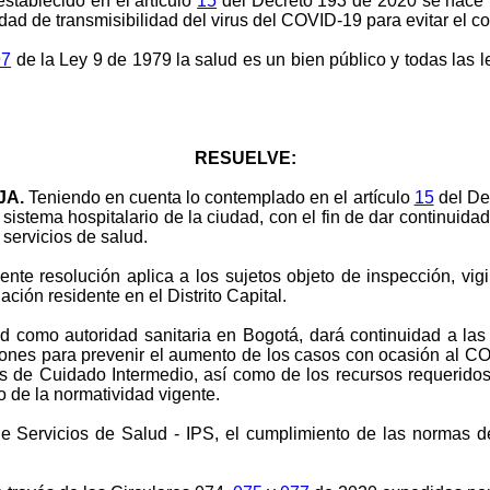
stablecido en el artículo
15
del Decreto 193 de 2020 se hace ne
d de transmisibilidad del virus del COVID-19 para evitar el cola
97
de la Ley 9 de 1979 la salud es un bien público y todas las l
RESUELVE:
JA.
Teniendo en cuenta lo contemplado en el artículo
15
del De
 sistema hospitalario de la ciudad, con el fin de dar continuid
 servicios de salud.
nte resolución aplica a los sujetos objeto de inspección, vigi
lación residente en el Distrito Capital.
ud como autoridad sanitaria en Bogotá, dará continuidad a las 
ciones para prevenir el aumento de los casos con ocasión al COV
 de Cuidado Intermedio, así como de los recursos requeridos
o de la normatividad vigente.
de Servicios de Salud - IPS,
el cumplimiento de las normas de