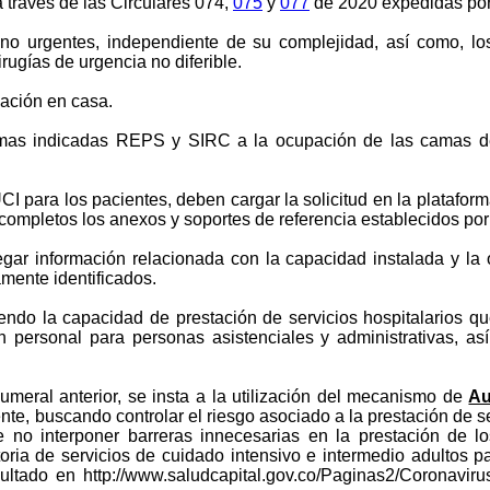
 través de las Circulares 074,
075
y
077
de 2020 expedidas por 
no urgentes, independiente de su complejidad, así como, los
irugías de urgencia no diferible.
ización en casa.
aformas indicadas REPS y SIRC a la ocupación de las camas 
 para los pacientes, deben cargar la solicitud en la plataform
r completos los anexos y soportes de referencia establecidos po
gar información relacionada con la capacidad instalada y la
amente identificados.
endo la capacidad de prestación de servicios hospitalarios qu
ión personal para personas asistenciales y administrativas, 
numeral anterior, se insta a la utilización del mecanismo de
Au
ente, buscando controlar el riesgo asociado a la prestación de 
e no interponer barreras innecesarias en la prestación de lo
toria de servicios de cuidado intensivo e intermedio adultos pa
sultado en http://www.saludcapital.gov.co/Paginas2/Coronavir