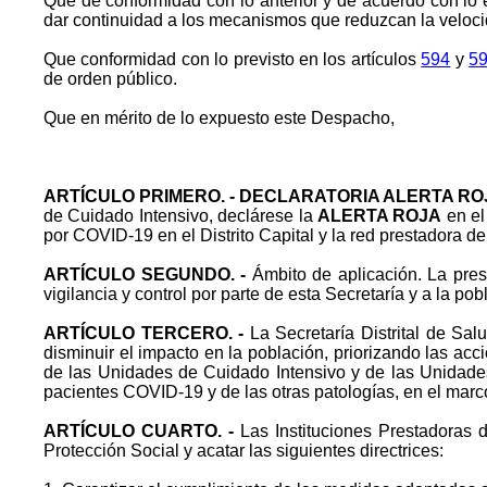
Que de conformidad con lo anterior y de acuerdo con lo e
dar continuidad a los mecanismos que reduzcan la velocida
Que conformidad con lo previsto en los artículos
594
y
5
de orden público.
Que en mérito de lo expuesto este Despacho,
ARTÍCULO
PRIMERO. - DECLARATORIA ALERTA RO
de Cuidado Intensivo, declárese la
ALERTA ROJA
en el
por COVID-19 en el Distrito Capital y la red prestadora de
ARTÍCULO
SEGUNDO. -
Ámbito de aplicación. La prese
vigilancia y control por parte de esta Secretaría y a la pob
ARTÍCULO
TERCERO. -
La Secretaría Distrital de Sal
disminuir el impacto en la población, priorizando las ac
de las Unidades de Cuidado Intensivo y de las Unidades
pacientes COVID-19 y de las otras patologías, en el marc
ARTÍCULO
CUARTO. -
Las Instituciones Prestadoras 
Protección Social y acatar las siguientes directrices: