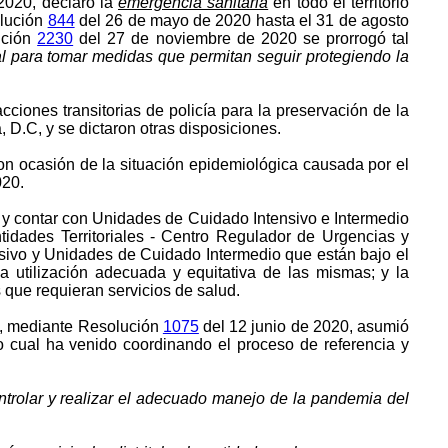
2020, declaró la
emergencia sanitaria
en todo el territorio
olución
844
del 26 de mayo de 2020 hasta el 31 de agosto
ución
2230
del 27 de noviembre de 2020 se prorrogó tal
nal para tomar medidas que permitan seguir protegiendo la
iones transitorias de policía para la preservación de la
 D.C, y se dictaron otras disposiciones.
on ocasión de la situación epidemiológica causada por el
020.
s y contar con Unidades de Cuidado Intensivo e Intermedio
tidades Territoriales - Centro Regulador de Urgencias y
sivo y Unidades de Cuidado Intermedio que están bajo el
a utilización adecuada y equitativa de las mismas; y la
 que requieran servicios de salud.
as, mediante Resolución
1075
del 12 junio de 2020, asumió
 lo cual ha venido coordinando el proceso de referencia y
ontrolar y realizar el adecuado manejo de la pandemia del