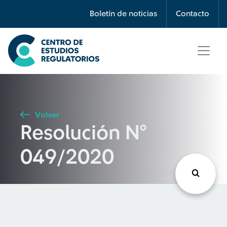
Búsqueda
Boletín de noticias
Contacto
Seleccione país
Tipo de artículo
Volver
Resolución N°
Buscar
049/2020