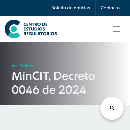
Búsqueda
Boletín de noticias
Contacto
Seleccione país
Tipo de artículo
Volver
MinCIT, Decreto
Buscar
0046 de 2024