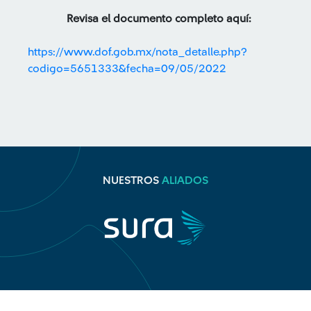
Revisa el documento completo aquí:
https://www.dof.gob.mx/nota_detalle.php?
codigo=5651333&fecha=09/05/2022
NUESTROS
ALIADOS