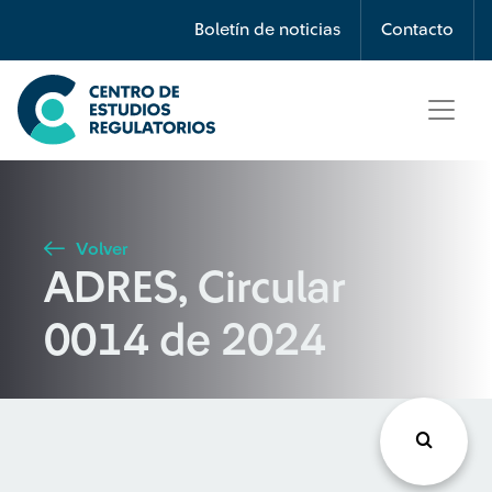
Búsqueda
Boletín de noticias
Contacto
Seleccione país
Tipo de artículo
Volver
ADRES, Circular
Buscar
0014 de 2024