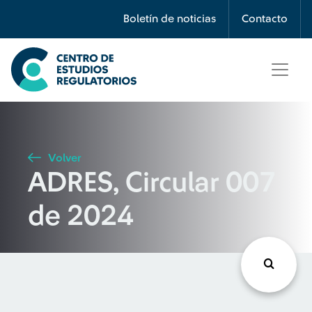
Búsqueda
Boletín de noticias
Contacto
Seleccione país
Tipo de artículo
Volver
ADRES, Circular 007
Buscar
de 2024