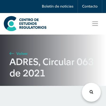
Búsqueda
Boletín de noticias
Contacto
Seleccione país
Tipo de artículo
Volver
ADRES, Circular 063
Buscar
de 2021