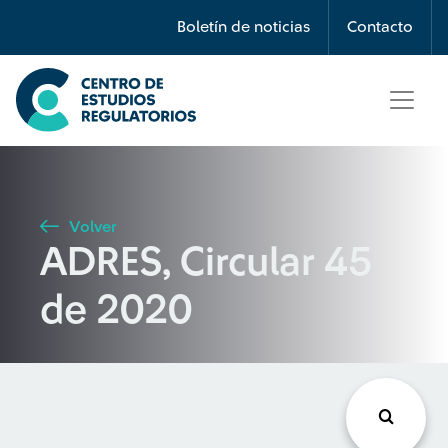
Búsqueda
Boletín de noticias
Contacto
Seleccione país
Tipo de artículo
Volver
ADRES, Circular 45
Buscar
de 2020