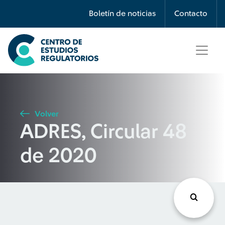
Búsqueda
Boletín de noticias
Contacto
Seleccione país
Tipo de artículo
Volver
ADRES, Circular 48
Buscar
de 2020