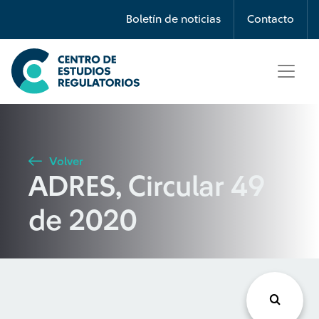
Búsqueda
Boletín de noticias
Contacto
Seleccione país
Tipo de artículo
Volver
ADRES, Circular 49
Buscar
de 2020