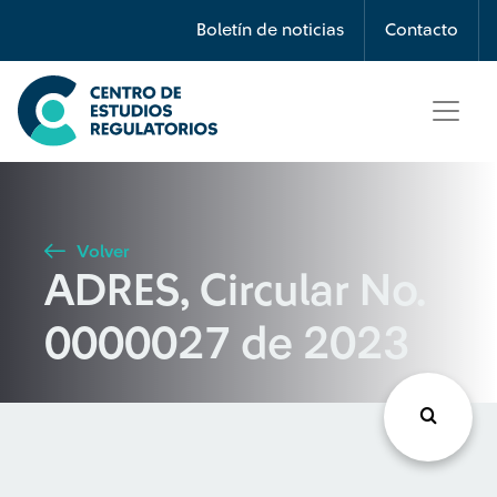
Búsqueda
Boletín de noticias
Contacto
Seleccione país
Tipo de artículo
Volver
ADRES, Circular No.
Buscar
0000027 de 2023