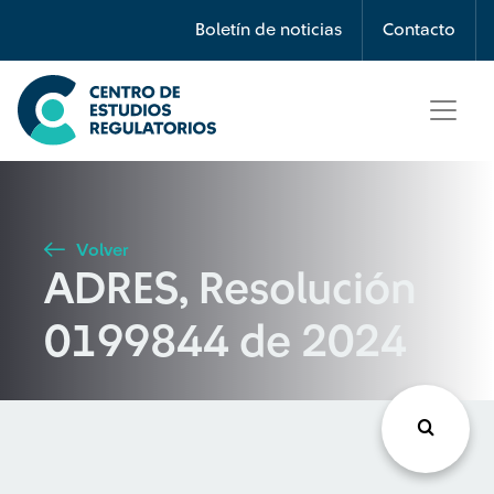
Búsqueda
Boletín de noticias
Contacto
Seleccione país
Tipo de artículo
Volver
ADRES, Resolución
Buscar
0199844 de 2024