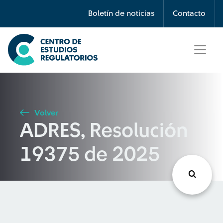
Búsqueda
Boletín de noticias
Contacto
Seleccione país
Tipo de artículo
Volver
ADRES, Resolución
Buscar
19375 de 2025