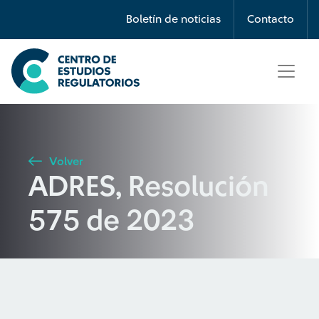
Búsqueda
Boletín de noticias
Contacto
Seleccione país
Tipo de artículo
Volver
ADRES, Resolución
Buscar
575 de 2023