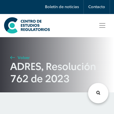
Búsqueda
Boletín de noticias
Contacto
Seleccione país
Tipo de artículo
Volver
ADRES, Resolución
Buscar
762 de 2023