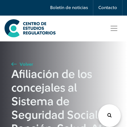
Búsqueda
Boletín de noticias
Contacto
Seleccione país
Tipo de artículo
Volver
Afiliación de los
Buscar
concejales al
Sistema de
Seguridad Social;