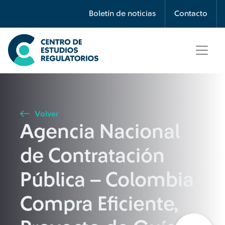
Búsqueda
Boletín de noticias
Contacto
Seleccione país
Tipo de artículo
Volver
Agencia Nacional
Buscar
de Contratación
Pública – Colombia
Compra Eficiente,