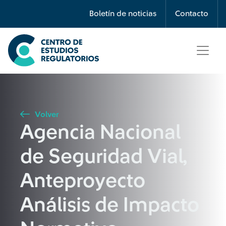
Búsqueda
Boletín de noticias
Contacto
Seleccione país
Tipo de artículo
Volver
Agencia Nacional
Buscar
de Seguridad Vial,
Anteproyecto
Análisis de Impacto