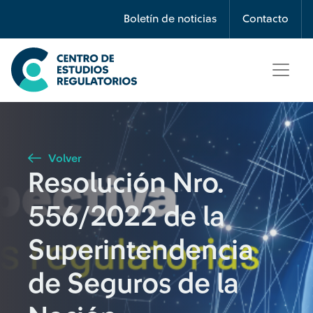
Búsqueda
Boletín de noticias
Contacto
Seleccione país
Tipo de artículo
Volver
Resolución Nro.
Buscar
556/2022 de la
Superintendencia
de Seguros de la