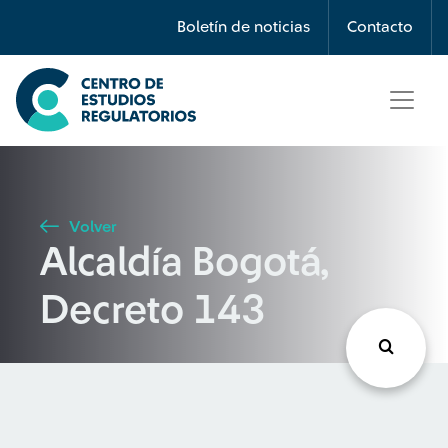
Búsqueda
Boletín de noticias
Contacto
Seleccione país
Tipo de artículo
Volver
Alcaldía Bogotá,
Buscar
Decreto 143