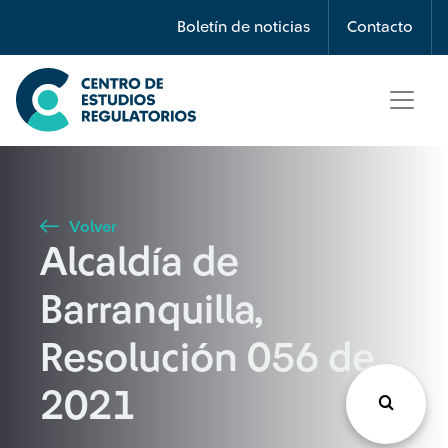
Búsqueda
Boletín de noticias
Contacto
Seleccione país
Tipo de artículo
Volver
Alcaldía de
Buscar
Barranquilla,
Resolución 056 de
2021