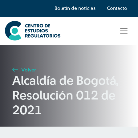
Búsqueda
Boletín de noticias
Contacto
Seleccione país
Tipo de artículo
Volver
Alcaldía de Bogotá,
Buscar
Resolución 012 de
2021