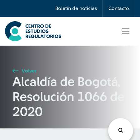
Búsqueda
Boletín de noticias
Contacto
Seleccione país
Tipo de artículo
Volver
Alcaldía de Bogotá,
Buscar
Resolución 1066 de
2020