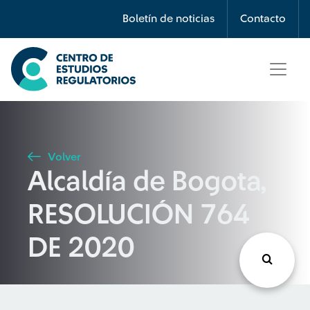
Búsqueda
Boletín de noticias
Contacto
Seleccione país
Tipo de artículo
Volver
Alcaldía de Bogota,
Buscar
RESOLUCIÓN 764
DE 2020