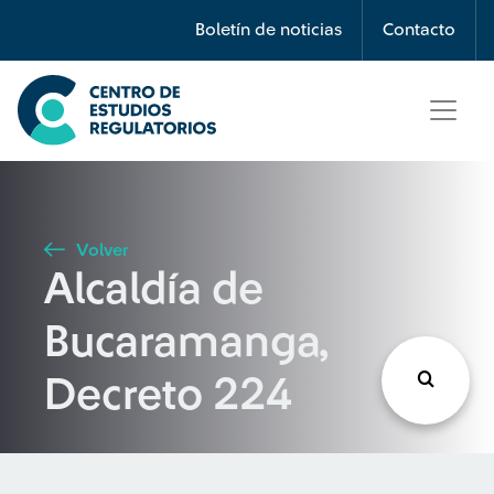
Búsqueda
Boletín de noticias
Contacto
Seleccione país
Tipo de artículo
Volver
Alcaldía de
Buscar
Bucaramanga,
Decreto 224