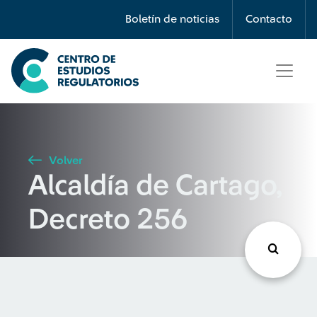
Búsqueda
Boletín de noticias
Contacto
Seleccione país
Tipo de artículo
Volver
Alcaldía de Cartago,
Buscar
Decreto 256