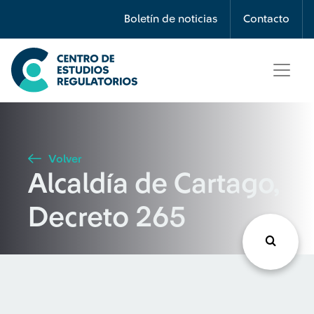
Búsqueda
Boletín de noticias
Contacto
Seleccione país
Tipo de artículo
Volver
Alcaldía de Cartago,
Buscar
Decreto 265