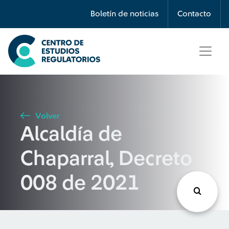
Búsqueda
Boletín de noticias
Contacto
Seleccione país
Tipo de artículo
Volver
Alcaldía de
Buscar
Chaparral, Decreto
008 de 2021