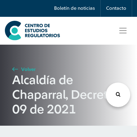
Búsqueda
Boletín de noticias
Contacto
Seleccione país
Tipo de artículo
Volver
Alcaldía de
Buscar
Chaparral, Decreto
09 de 2021