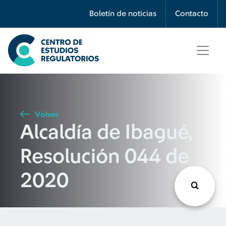
Búsqueda
Boletín de noticias
Contacto
Seleccione país
Tipo de artículo
Volver
Alcaldía de Ibagué,
Buscar
Resolución 044 de
2020