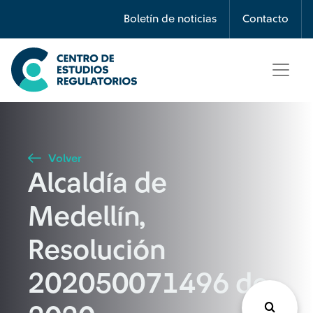
Búsqueda
Boletín de noticias
Contacto
Seleccione país
Tipo de artículo
Volver
Alcaldía de
Buscar
Medellín,
Resolución
202050071496 de