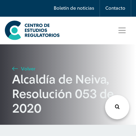
Búsqueda
Boletín de noticias
Contacto
Seleccione país
Tipo de artículo
Volver
Alcaldía de Neiva,
Buscar
Resolución 053 de
2020