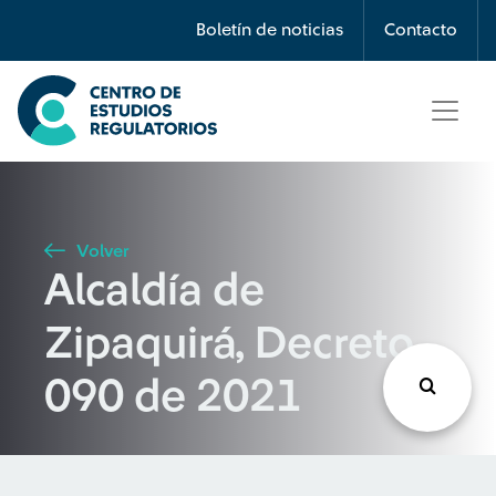
Búsqueda
Boletín de noticias
Contacto
Seleccione país
Tipo de artículo
Volver
Alcaldía de
Buscar
Zipaquirá, Decreto
090 de 2021