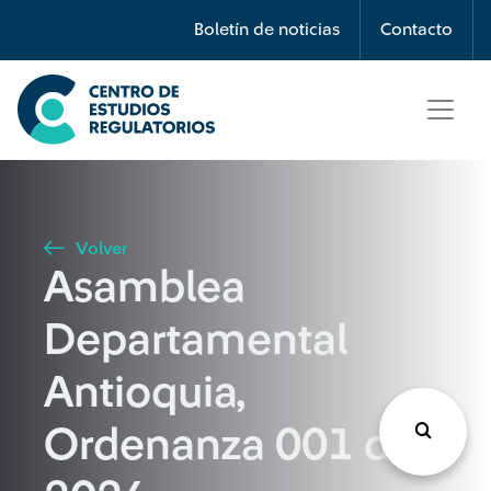
Búsqueda
Boletín de noticias
Contacto
Seleccione país
Tipo de artículo
Volver
Asamblea
Buscar
Departamental
Antioquia,
Ordenanza 001 de