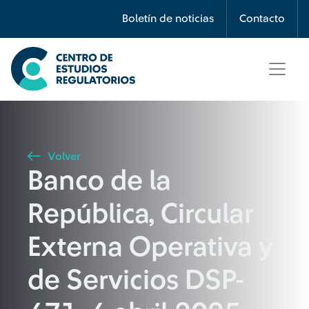
Búsqueda
Boletín de noticias
Contacto
Seleccione país
Tipo de artículo
Volver
Banco de la
Buscar
República, Circular
Externa Operativa y
de Servicios DSP-