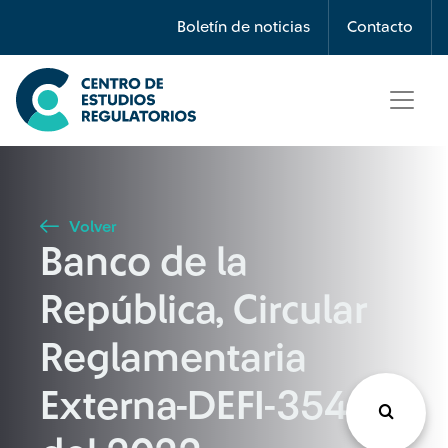
Búsqueda
Boletín de noticias
Contacto
Seleccione país
Tipo de artículo
Volver
Banco de la
Buscar
República, Circular
Reglamentaria
Externa-DEFI-354