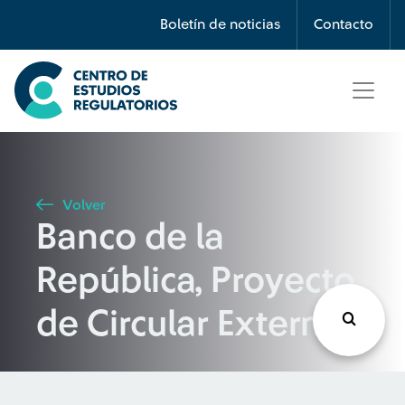
Búsqueda
Boletín de noticias
Contacto
Seleccione país
Tipo de artículo
Volver
Banco de la
Buscar
República, Proyecto
de Circular Externa