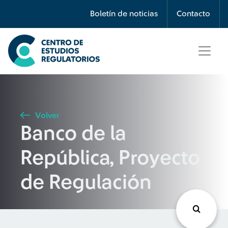
Búsqueda
Boletín de noticias
Contacto
Seleccione país
Tipo de artículo
Volver
Banco de la
Buscar
República, Proyecto
de Regulación