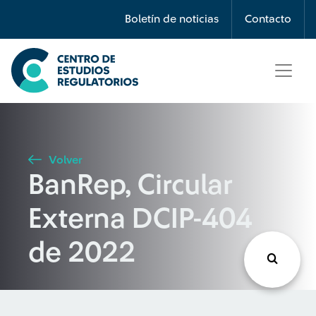
Búsqueda
Boletín de noticias
Contacto
Seleccione país
Tipo de artículo
Volver
BanRep, Circular
Buscar
Externa DCIP-404
de 2022