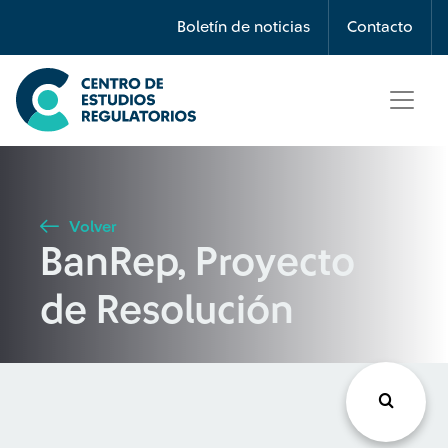
Búsqueda
Boletín de noticias
Contacto
Seleccione país
Tipo de artículo
Volver
BanRep, Proyecto
Buscar
de Resolución