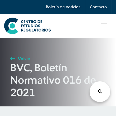
Búsqueda
Boletín de noticias
Contacto
Seleccione país
Tipo de artículo
Volver
BVC, Boletín
Buscar
Normativo 016 de
2021