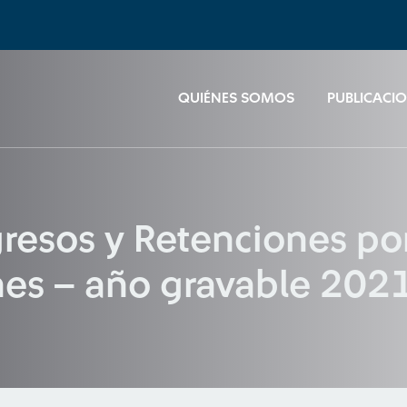
QUIÉNES SOMOS
PUBLICACI
gresos y Retenciones po
nes – año gravable 202