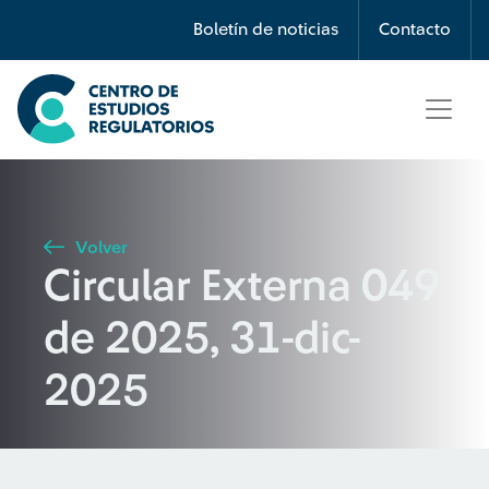
Búsqueda
Boletín de noticias
Contacto
Seleccione país
Tipo de artículo
Volver
Circular Externa 049
Buscar
de 2025, 31-dic-
2025