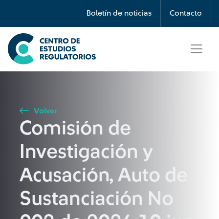
Búsqueda
Boletín de noticias
Contacto
Seleccione país
Tipo de artículo
Volver
Comisión de
Buscar
Investigación y
Acusación, Auto de
Sustanciación No