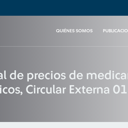
QUIÉNES SOMOS
PUBLICACI
al de precios de medic
icos, Circular Externa 