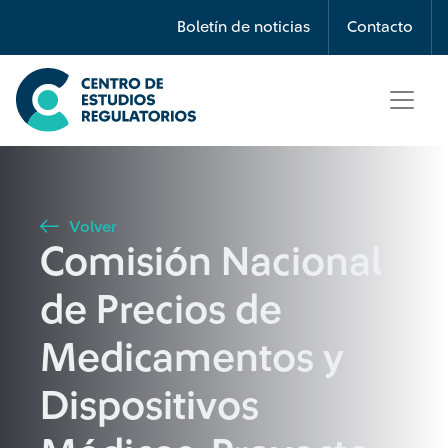
Búsqueda
Boletín de noticias
Contacto
Seleccione país
Tipo de artículo
Volver
Comisión Nacional
Buscar
de Precios de
Medicamentos y
Dispositivos