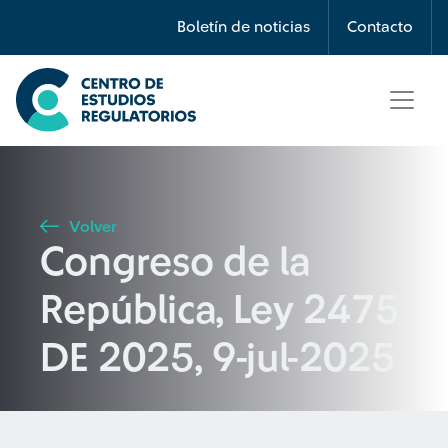
Búsqueda
Boletín de noticias
Contacto
Seleccione país
Tipo de artículo
Volver
Congreso de la
Buscar
República, Ley 2475
DE 2025, 9-jul-2025