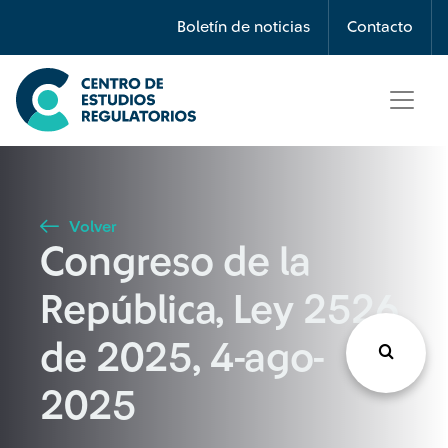
Búsqueda
Boletín de noticias
Contacto
Seleccione país
Tipo de artículo
Volver
Congreso de la
Buscar
República, Ley 2526
de 2025, 4-ago-
2025