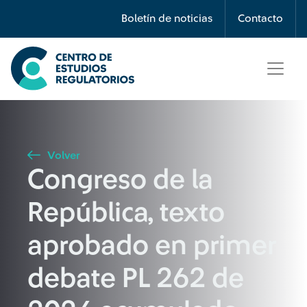
Búsqueda
Boletín de noticias
Contacto
Seleccione país
Tipo de artículo
Volver
Congreso de la
Buscar
República, texto
aprobado en primer
debate PL 262 de