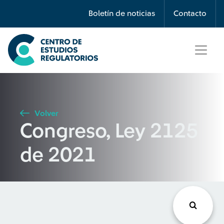
Búsqueda
Boletín de noticias
Contacto
Seleccione país
Tipo de artículo
Volver
Congreso, Ley 2125
Buscar
de 2021